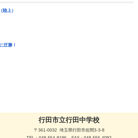
会（陸上）
に圧勝！
行田市立行田中学校
〒361-0032 埼玉県行田市佐間3-3-8
TEL：
048-554-9196
FAX：048-556-4092