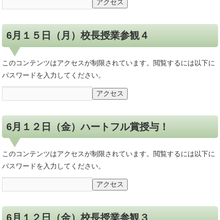
6月１５日（月）校長授業参観４
このコンテンツはアクセスが制限されています。閲覧するには以下に
パスワードを入力してください。
6月１２日（金）ハートフル賞授与！
このコンテンツはアクセスが制限されています。閲覧するには以下に
パスワードを入力してください。
6月１２日（金）校長授業参観３