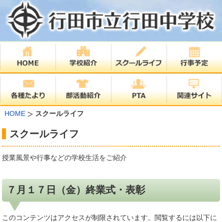
HOME
スクールライフ
スクールライフ
授業風景や行事などの学校生活をご紹介
７月１７日（金）終業式・表彰
このコンテンツはアクセスが制限されています。閲覧するには以下に