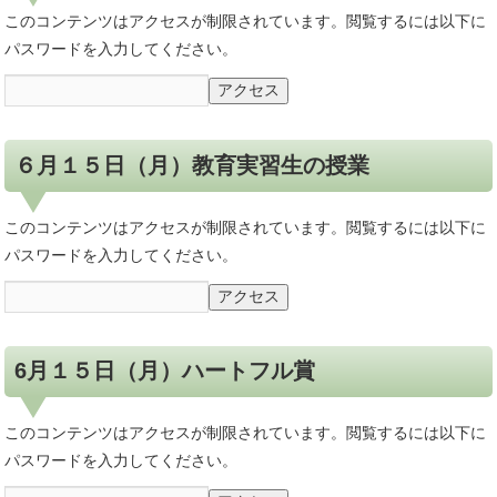
このコンテンツはアクセスが制限されています。閲覧するには以下に
パスワードを入力してください。
６月１５日（月）教育実習生の授業
このコンテンツはアクセスが制限されています。閲覧するには以下に
パスワードを入力してください。
6月１５日（月）ハートフル賞
このコンテンツはアクセスが制限されています。閲覧するには以下に
パスワードを入力してください。