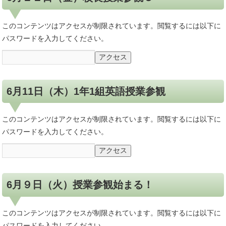
このコンテンツはアクセスが制限されています。閲覧するには以下に
パスワードを入力してください。
6月11日（木）1年1組英語授業参観
このコンテンツはアクセスが制限されています。閲覧するには以下に
パスワードを入力してください。
6月９日（火）授業参観始まる！
このコンテンツはアクセスが制限されています。閲覧するには以下に
パスワードを入力してください。