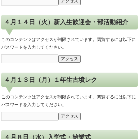
４月１４日（火）新入生歓迎会・部活動紹介
このコンテンツはアクセスが制限されています。閲覧するには以下に
パスワードを入力してください。
４月１３日（月）１年生古墳レク
このコンテンツはアクセスが制限されています。閲覧するには以下に
パスワードを入力してください。
４月８日（水）入学式・始業式