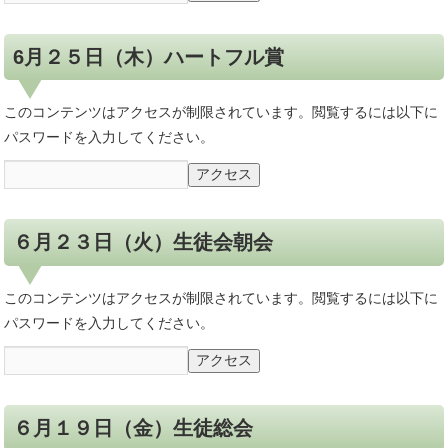
6月２５日（木）ハートフル賞
このコンテンツはアクセスが制限されています。閲覧するには以下に
パスワードを入力してください。
６月２３日（火）生徒会朝会
このコンテンツはアクセスが制限されています。閲覧するには以下に
パスワードを入力してください。
６月１９日（金）生徒総会