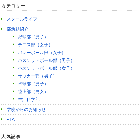
カテゴリー
スクールライフ
部活動紹介
野球部（男子）
テニス部（女子）
バレーボール部（女子）
バスケットボール部（男子）
バスケットボール部（女子）
サッカー部（男子）
卓球部（男子）
陸上部（男女）
生活科学部
学校からのお知らせ
PTA
人気記事