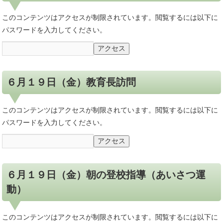
このコンテンツはアクセスが制限されています。閲覧するには以下に
パスワードを入力してください。
６月１９日（金）教育長訪問
このコンテンツはアクセスが制限されています。閲覧するには以下に
パスワードを入力してください。
６月１９日（金）朝の登校指導（あいさつ運
動）
このコンテンツはアクセスが制限されています。閲覧するには以下に