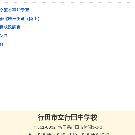
交流会事前学習
会北埼玉予選（陸上）
習状況調査
ダンス
語）
行田市立行田中学校
〒361-0032 埼玉県行田市佐間3-3-8
TEL：
048-554-9196
FAX：048-556-4092