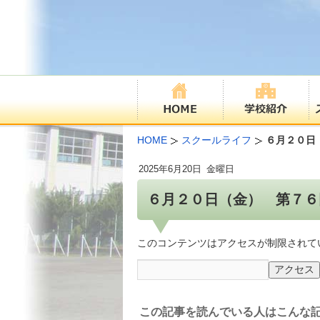
HOME
スクールライフ
６月２０日
2025年
6月20日
金曜日
６月２０日（金） 第７６
このコンテンツはアクセスが制限されて
この記事を読んでいる人はこんな