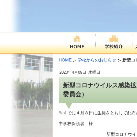
HOME
学校からのお知らせ
新型コ
2020年
4月09日
木曜日
新型コロナウイルス感染拡
委員会）
※すでに４月８日に生徒をとおして配布
中学校保護者 様
新型コロナウイ