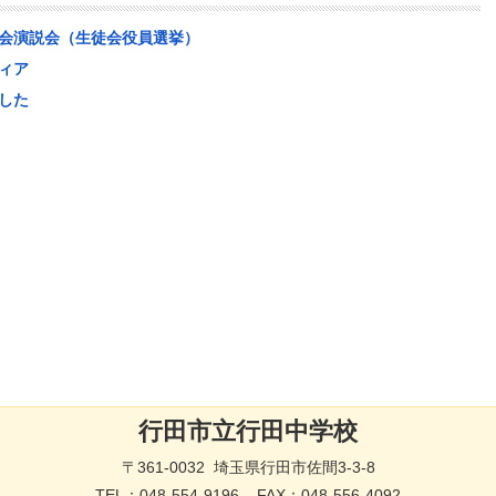
る立会演説会（生徒会役員選挙）
ティア
した
行田市立行田中学校
〒361-0032 埼玉県行田市佐間3-3-8
TEL：
048-554-9196
FAX：048-556-4092