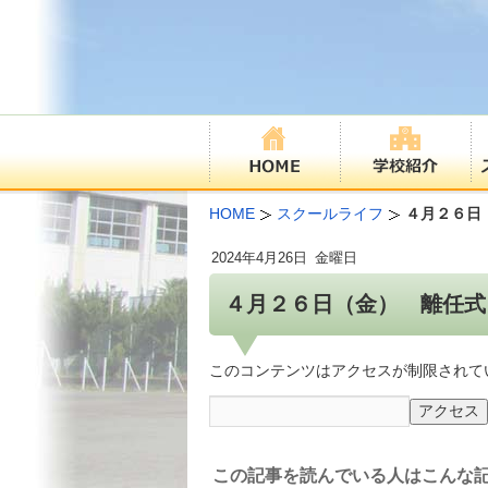
HOME
スクールライフ
４月２６日
2024年
4月26日
金曜日
４月２６日（金） 離任式
このコンテンツはアクセスが制限されて
この記事を読んでいる人はこんな