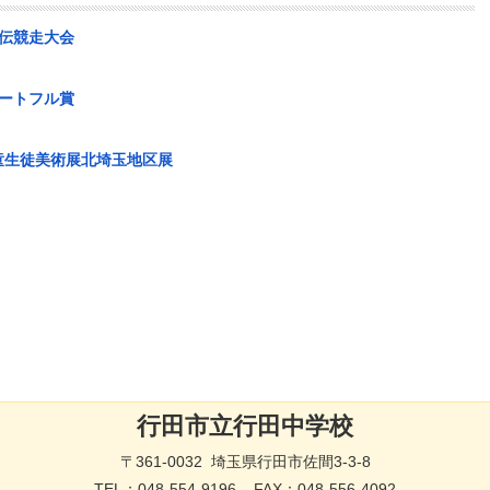
伝競走大会
ートフル賞
児童生徒美術展北埼玉地区展
行田市立行田中学校
〒361-0032 埼玉県行田市佐間3-3-8
TEL：
048-554-9196
FAX：048-556-4092