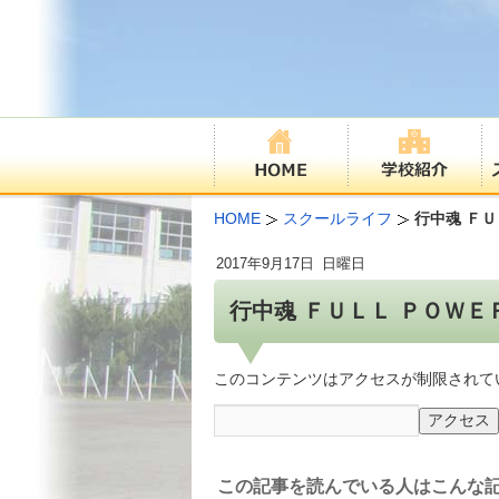
HOME
スクールライフ
行中魂 ＦＵ
2017年
9月17日
日曜日
行中魂 ＦＵＬＬ ＰＯＷＥＲ
このコンテンツはアクセスが制限されて
この記事を読んでいる人はこんな