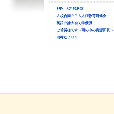
3年生の租税教室
３校合同ＰＴＡ人権教育研修会
英語弁論大会で準優勝！
ご苦労様です～雨の中の資源回収～
白樺だより３