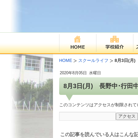
HOME
スクールライフ
8月3日(月
2020年
8月05日
水曜日
8月3日(月) 長野中･行田
このコンテンツはアクセスが制限されて
この記事を読んでいる人はこんな