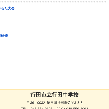
かるた大会
遣研修
行田市立行田中学校
〒361-0032 埼玉県行田市佐間3-3-8
TEL：
048-554-9196
FAX：048-556-4092