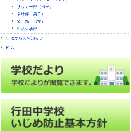
サッカー部（男子）
卓球部（男子）
陸上部（男女）
生活科学部
学校からのお知らせ
PTA