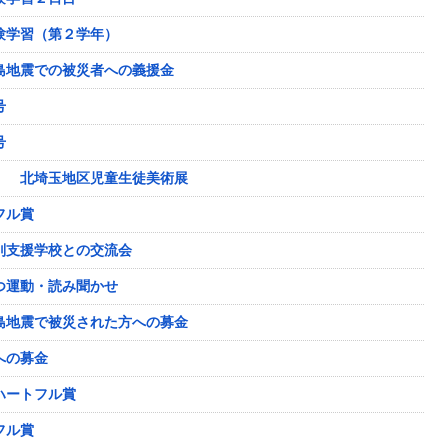
験学習（第２学年）
島地震での被災者への義援金
号
号
） 北埼玉地区児童生徒美術展
フル賞
別支援学校との交流会
つ運動・読み聞かせ
島地震で被災された方への募金
への募金
ハートフル賞
フル賞