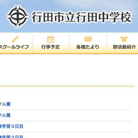
フル賞
フル賞
験学習３日目
験学習２日目