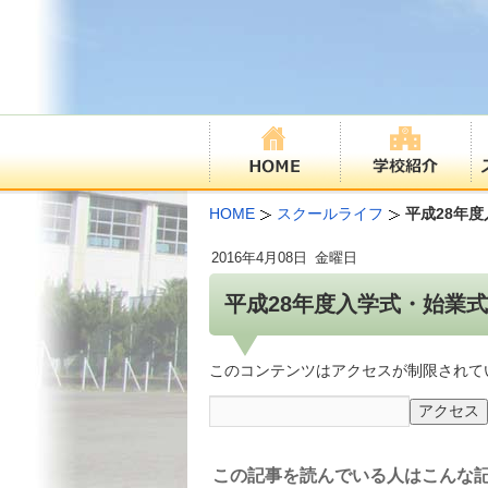
HOME
スクールライフ
平成28年
2016年
4月08日
金曜日
平成28年度入学式・始業式
このコンテンツはアクセスが制限されて
この記事を読んでいる人はこんな