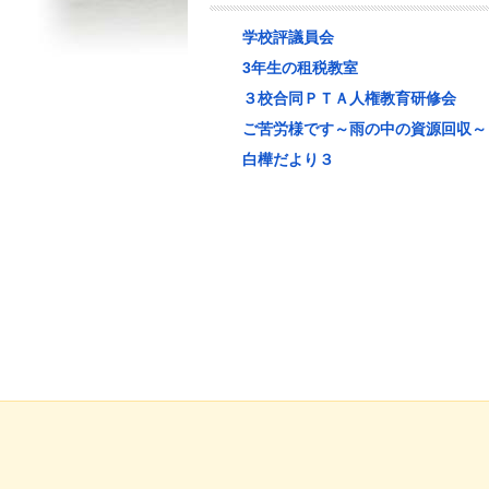
学校評議員会
3年生の租税教室
３校合同ＰＴＡ人権教育研修会
ご苦労様です～雨の中の資源回収～
白樺だより３