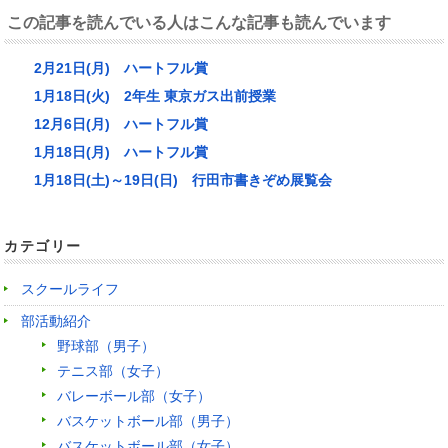
この記事を読んでいる人はこんな記事も読んでいます
2月21日(月) ハートフル賞
1月18日(火) 2年生 東京ガス出前授業
12月6日(月) ハートフル賞
1月18日(月) ハートフル賞
1月18日(土)～19日(日) 行田市書きぞめ展覧会
カテゴリー
スクールライフ
部活動紹介
野球部（男子）
テニス部（女子）
バレーボール部（女子）
バスケットボール部（男子）
バスケットボール部（女子）