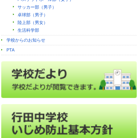
サッカー部（男子）
卓球部（男子）
陸上部（男女）
生活科学部
学校からのお知らせ
PTA