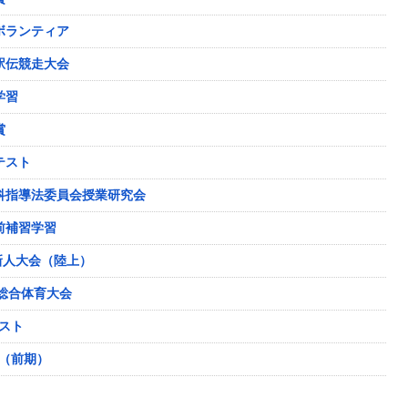
掃ボランティア
区駅伝競走大会
学習
賞
テスト
徳科指導法委員会授業研究会
ト前補習学習
 県新人大会（陸上）
秋季総合体育大会
テスト
了（前期）